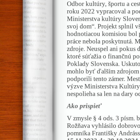
Odbor kultúry, športu a c
roku 2022 vypracoval a pod
Ministerstva kultúry Slove
svoj dom“. Projekt splnil v
hodnotiacou komisiou bol pr
práce nebola poskytnutá. M
zdroje. Neuspel ani pokus 
ktoré súťažia o finančnú 
Poklady Slovenska. Uskuto
mohlo byť ďalším zdrojom 
podporili tento zámer. Mes
výzve Ministerstva Kultúry
nespolieha sa len na dary o
Ako prispieť
V zmysle § 4 ods. 3 písm. 
Rožňava vyhlásilo dobrov
pomníka Františky András