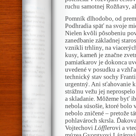
ruchu samotnej Rožňavy, ale
Pomník dlhodobo, od prem
Podhradia späť na svoje mie
Nielen kvôli pôsobeniu pov
zanedbanie základnej staros
vznikli trhliny, na viacerý
kusy, kameň je značne zvet
pamiatkarov je dokonca uv
uvedené v posudku a vzhľa
technický stav sochy Frant
urgentný. Ani sťahovanie 
strážnu vežu jej neprospelo
a skladanie. Môžeme byť ib
nebola súsošie, ktoré bolo
nebolo zničené – pretože tá
pohlavároch skrsla. Ďakov
Vojtechovi
Löffler
ovi a vte
múzea Gyorgyovi Lázárovi.