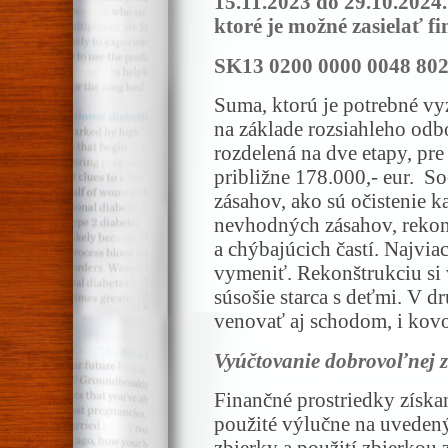
15.11.2023 do 29.10.2024
ktoré je možné zasielať fi
SK13 0200 0000 0048 802
Suma, ktorú je potrebné vyz
na základe rozsiahleho od
rozdelená na dve etapy, pr
približne 178.000,- eur. S
zásahov, ako sú očistenie 
nevhodných zásahov, reko
a chýbajúcich častí. Najvia
vymeniť. Rekonštrukciu si v
súsošie starca s deťmi. V d
venovať aj schodom, i kovo
Vyúčtovanie dobrovoľnej zb
Finančné prostriedky získ
použité výlučne na uvedený
zbierky a použití zbierkou