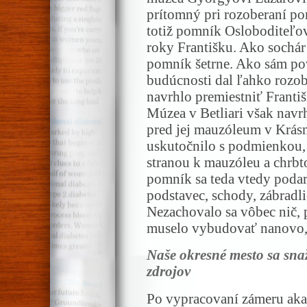
prítomný pri rozoberaní po
totiž pomník Osloboditeľov
roky Františku. Ako sochár
pomník šetrne. Ako sám pov
budúcnosti dal ľahko rozob
navrhlo premiestniť Františk
Múzea v Betliari však navrh
pred jej mauzóleum v Krás
uskutočnilo s podmienkou,
stranou k mauzóleu a chrbt
pomník sa teda vtedy podari
podstavec, schody, zábradl
Nezachovalo sa vôbec nič, 
muselo vybudovať nanovo, p
Naše okresné mesto sa snaž
zdrojov
Po vypracovaní zámeru ak