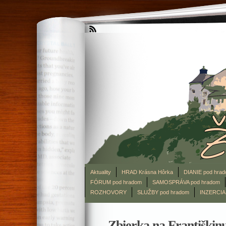
Aktuality
HRAD Krásna Hôrka
DIANIE pod hra
FÓRUM pod hradom
SAMOSPRÁVA pod hradom
ROZHOVORY
SLUŽBY pod hradom
INZERCIA
Zbierka na Františkin