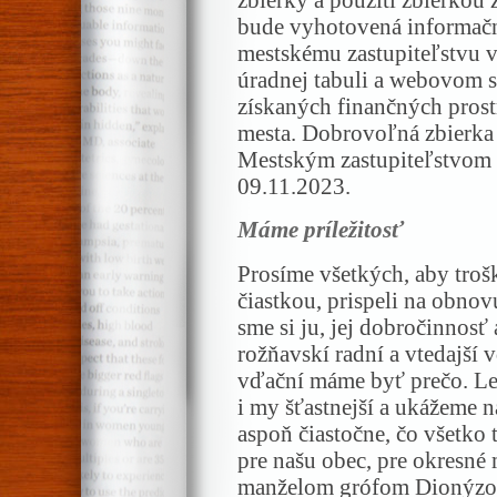
bude vyhotovená informačn
mestskému zastupiteľstvu v
úradnej tabuli a webovom s
získaných finančných pros
mesta. Dobrovoľná zbierka
Mestským zastupiteľstvom 
09.11.2023.
Máme príležitosť
Prosíme všetkých, aby troš
čiastkou, prispeli na obno
sme si ju, jej dobročinnosť a
rožňavskí radní a vtedajší 
vďační máme byť prečo. L
i my šťastnejší a ukážeme n
aspoň čiastočne, čo všetko 
pre našu obec, pre okresné m
manželom grófom Dionýzom