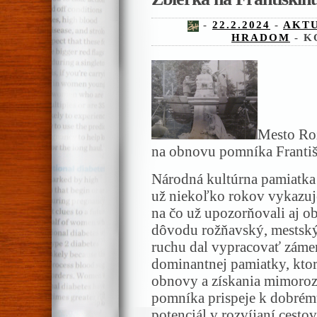
-
22.2.2024
-
AKT
HRADOM
-
K
Mesto Rož
na obnovu pomníka Františ
Národná kultúrna pamiatka
už niekoľko rokov vykazuj
na čo už upozorňovali aj 
dôvodu rožňavský, mestský 
ruchu dal vypracovať zámer
dominantnej pamiatky, kto
obnovy a získania mimoro
pomníka prispeje k dobrém
potenciál v rozvíjaní cesto