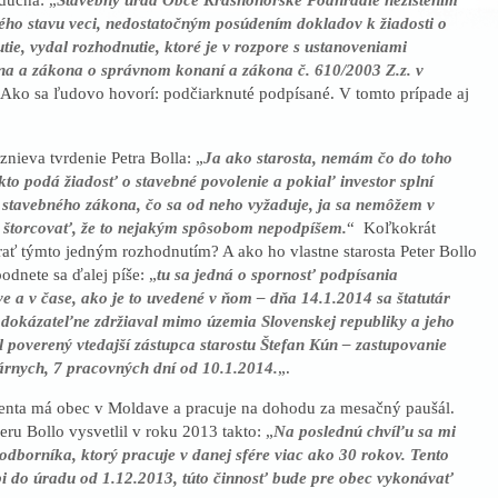
ho stavu veci, nedostatočným posúdením dokladov k žiadosti o
ie, vydal rozhodnutie, ktoré je v rozpore s ustanoveniami
na a zákona o správnom konaní a zákona č. 610/2003 Z.z. v
Ako sa ľudovo hovorí: podčiarknuté podpísané. V tomto prípade aj
nieva tvrdenie Petra Bolla: „
Ja ako starosta, nemám čo do toho
kto podá žiadosť o stavebné povolenie a pokiaľ investor splní
ti stavebného zákona, čo sa od neho vyžaduje, ja sa nemôžem v
 štorcovať, že to nejakým spôsobom nepodpíšem.
“ Koľkokrát
rať týmto jedným rozhodnutím? A ako ho vlastne starosta Peter Bollo
odnete sa ďalej píše: „
tu sa jedná o spornosť podpísania
e a v čase, ako je to uvedené v ňom – dňa 14.1.2014 sa štatutár
 dokázateľne zdržiaval mimo územia Slovenskej republiky a jeho
 poverený vtedajší zástupca starostu Štefan Kún – zastupovanie
árnych, 7 pracovných dní od 10.1.2014.
„.
enta má obec v Moldave a pracuje na dohodu za mesačný paušál.
ru Bollo vysvetlil v roku 2013 takto: „
Na poslednú chvíľu sa mi
 odborníka, ktorý pracuje v danej sfére viac ako 30 rokov. Tento
i do úradu od 1.12.2013, túto činnosť bude pre obec vykonávať