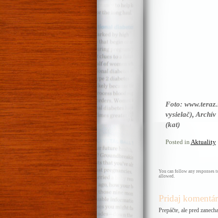
Foto: www.teraz.
vysielač), Archí
(kat)
Posted in
Aktuality
You can follow any responses to
allowed.
Pridaj komentár
Prepáčte, ale pred zanec