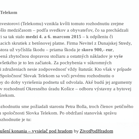
 Telekom
nvestorovi (Telekomu) vznikla kvôli tomuto rozhodnutiu zrejme
šlo medzičasom – podľa svedkov a obyvateľov, čo sa prechádzali
 sa tak stalo
medzi 4. a 6. marcom 2015
– k odpíleniu či
acich skrutiek z betónovej platne. Firma Nevitel z Dunajskej Stredy,
stora už vyčíslila škodu – priama škoda je
skoro 900,- eur
,
ená zbytočnou dopravou stožiaru a ostatných nákladov je
vyše
 všetkého je to len začiatok. Za pochybenia v súkromných
či združeniach nesie zodpovednosť vždy štatutár. Kto však v prípade
 Spoločnosť Slovak Telekom sa voči prvému rozhodnutiu o
by do doby vyriešenia podnetu už odvolala. Aké budú jej argumenty
e v rozhodnutí Okresného úradu Košice – odboru výstavny a bytovej
eúrekom.
zhodnutiu sme požiadali starostu Petra Bolla, troch členov petičného
 spoločnosti Slovka Telekom. Po obdržaní stanovísk správu
zhodnutie je tu:
ušení konania – vysielač pod hradom
ZivotPodHradom
by