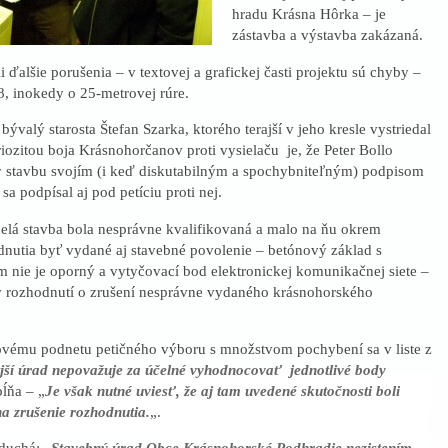
hradu Krásna Hôrka – je
zástavba a výstavba zakázaná.
ďalšie porušenia – v textovej a grafickej časti projektu sú chyby –
8, inokedy o 25-metrovej rúre.
 bývalý starosta Štefan Szarka, ktorého terajší v jeho kresle vystriedal
iozitou boja Krásnohorčanov proti vysielaču je, že Peter Bollo
ý stavbu svojím (i keď diskutabilným a spochybniteľným) podpisom
sa podpísal aj pod petíciu proti nej.
 celá stavba bola nesprávne kvalifikovaná a malo na ňu okrem
utia byť vydané aj stavebné povolenie – betónový základ s
 nie je oporný a vytyčovací bod elektronickej komunikačnej siete –
v rozhodnutí o zrušení nesprávne vydaného krásnohorského
vému podnetu petičného výboru s množstvom pochybení sa v liste z
jší úrad nepovažuje za účelné vyhodnocovať jednotlivé body
pĺňa – „
Je však nutné uviesť, že aj tam uvedené skutočnosti boli
a zrušenie rozhodnutia.
„.
duchá: „
Stavebný úrad Obce Krásnohorské Podhradie nezistením