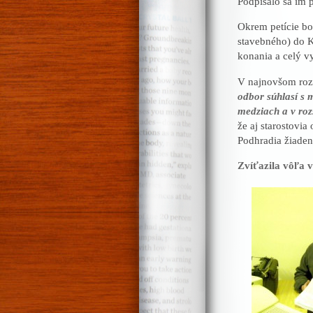
Podpísalo sa im 
Okrem petície bo
stavebného) do K
konania a celý v
V najnovšom rozh
odbor súhlasí s 
medziach a v roz
že aj starostovia
Podhradia žiaden
Zvíťazila vôľa v