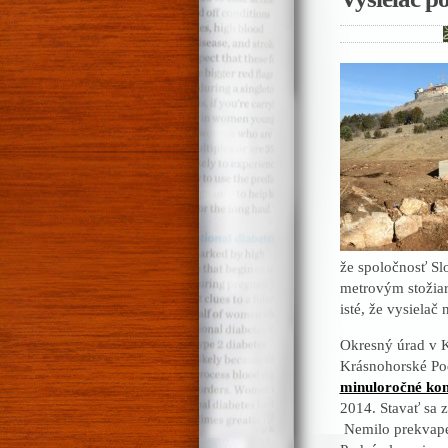
že spoločnosť Sl
metrovým stožiar
isté, že vysiela
Okresný úrad v 
Krásnohorské Po
minuloročné kon
2014. Stavať sa 
Nemilo prekvapen