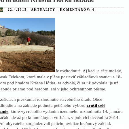
-
22.4.2015
-
AKTUALITY
-
KOMENTÁROV: 0
Je rozhodnuté. Aj keď je ešte možné,
ovak Telekom, ktorá mala v pláne postaviť základňovú stanicu s 18-
om pod hradom Krásna Hôrka, sa odvolá, či sa už odvolala, je už
č nebude priamo pod hradom, ani v jeho ochrannnom pásme.
Košiciach preskúmal rozhodnutie stavebného úradu Obce
dhradie a na základe podnetu petičného výboru
zrušil celé
anie
, ktoré vyvrcholilo vydaním územného rozhodnutia 14. januára
začalo ale až po komunálnych voľbách, v polovici decembra 2014.
í obyvatelia zorganizovali petíciu, uvidiac betónový základ.