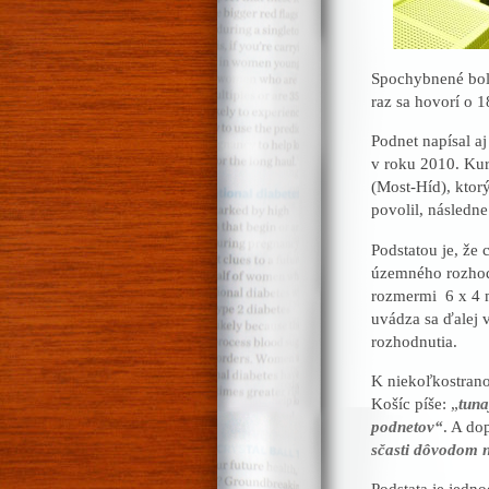
Spochybnené boli 
raz sa hovorí o 1
Podnet napísal aj
v roku 2010. Kur
(Most-Híd), ktor
povolil, následne 
Podstatou je, že
územného rozhodn
rozmermi 6 x 4 m
uvádza sa ďalej 
rozhodnutia.
K niekoľkostrano
Košíc píše: „
tuna
podnetov“
. A do
sčasti dôvodom n
Podstata je jedno