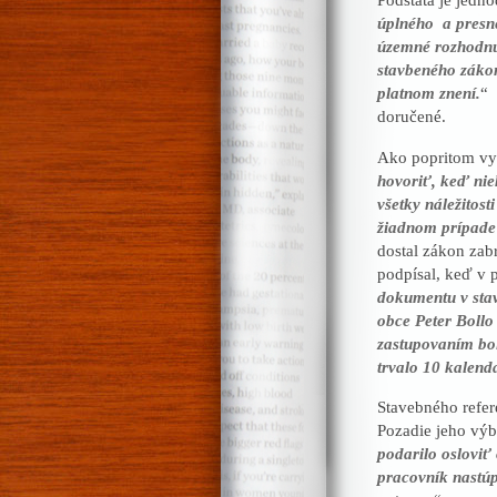
úplného a presné
územné rozhodnut
stavbeného záko
platnom znení.
“ 
doručené.
Ako popritom vyz
hovoriť, keď nie
všetky náležitos
žiadnom prípade
dostal zákon zab
podpísal, keď v p
dokumentu v stav
obce Peter Bollo
zastupovaním bol
trvalo 10 kalend
Stavebného refer
Pozadie jeho výbe
podarilo osloviť
pracovník nastúp