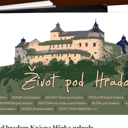
ôrka
DIANIE pod hradom
NOVINY Život pod hradom
PODUJATIA pod hradom
OSPRÁVA pod hradom
HISTÓRIA na hrade a pod hradom
BLŠÁK pod hradom
K
od hradom
INZERCIA pod hradom
ŽIVOT POD HRADOM, o.z.
pod hradom Krásna Hôrka nebude