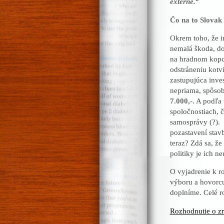
externe.
“
Čo na to Slovak
Okrem toho, že i
nemalá škoda, do
na hradnom kopci
odstráneniu kotvi
zastupujúca inve
nepriama, spôsob
7.000,-
. A podľa
spoločnostiach, 
samosprávy (?).
pozastavení stav
teraz? Zdá sa, ž
politiky je ich n
O vyjadrenie k ro
výboru a hovorcu
doplníme. Celé ro
Rozhodnutie o zr