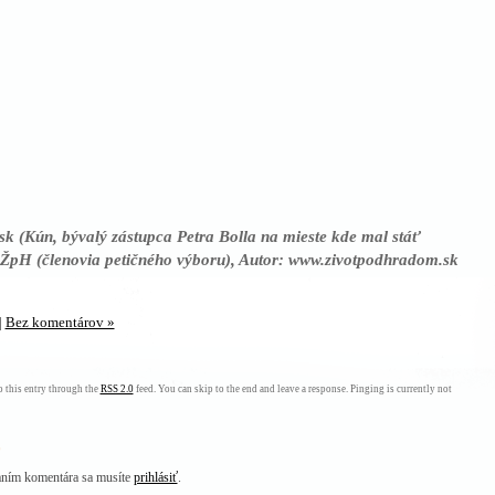
sk (Kún, bývalý zástupca Petra Bolla na mieste kde mal stáť
v ŽpH (členovia petičného výboru), Autor: www.zivotpodhradom.sk
|
Bez komentárov »
 this entry through the
RSS 2.0
feed. You can skip to the end and leave a response. Pinging is currently not
haním komentára sa musíte
prihlásiť
.