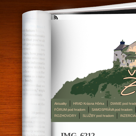
Aktuality
HRAD Krásna Hôrka
DIANIE pod hra
FÓRUM pod hradom
SAMOSPRÁVA pod hradom
ROZHOVORY
SLUŽBY pod hradom
INZERCIA
IMG_6212