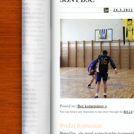
-
24.3.2012
Posted in
|
Bez komentárov »
You can follow any responses to this entry through the
RSS 2.0
f
Pridaj komentár
Prepáčte, ale pred zanechaním komentá