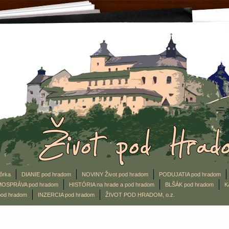
ôrka
DIANIE pod hradom
NOVINY Život pod hradom
PODUJATIA pod hradom
OSPRÁVA pod hradom
HISTÓRIA na hrade a pod hradom
BLŠÁK pod hradom
K
od hradom
INZERCIA pod hradom
ŽIVOT POD HRADOM, o.z.