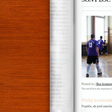
Posted in
|
Bez koment
You can follow any responses to
Pridaj komentár
Prepáčte, ale pred zanec