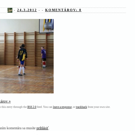
-
24.3.2012
- -
KOMENTÁROV: 0
árov »
 this entry through the
RSS 2.0
feed. You can
leave a response
, or
trackback
from your own site.
haním komentára sa musíte
prihlásiť
.