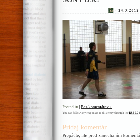
-
24.3.2012
Posted in
|
Bez komentárov »
You can follow any responses to this entry through the
RSS 2.0
f
Pridaj komentár
Prepáčte, ale pred zanechaním komentá