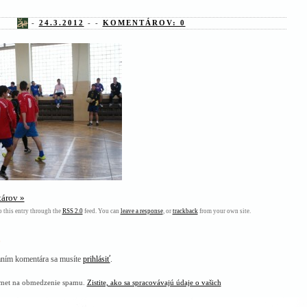
-
24.3.2012
- -
KOMENTÁROV: 0
árov »
 this entry through the
RSS 2.0
feed. You can
leave a response
, or
trackback
from your own site.
haním komentára sa musíte
prihlásiť
.
smet na obmedzenie spamu.
Zistite, ako sa spracovávajú údaje o vašich