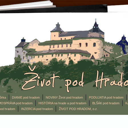
ôrka
DIANIE pod hradom
NOVINY Život pod hradom
PODUJATIA pod hradom
OSPRÁVA pod hradom
HISTÓRIA na hrade a pod hradom
BLŠÁK pod hradom
K
od hradom
INZERCIA pod hradom
ŽIVOT POD HRADOM, o.z.