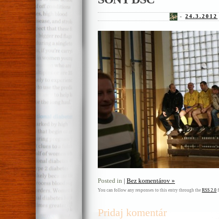
-
24.3.2012
Posted in
|
Bez komentárov »
You can follow any responses to this entry through the
RSS 2.0
f
Pridaj komentár