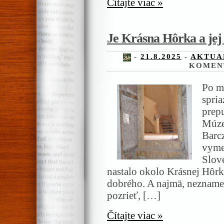
Čítajte viac »
Je Krásna Hôrka a jej 
-
21.8.2025
-
AKTUA
KOMEN
Po m
spri
prep
Múze
Barc
vyme
Slov
nastalo okolo Krásnej Hôrky
dobrého. A najmä, neznamen
pozrieť, […]
Čítajte viac »