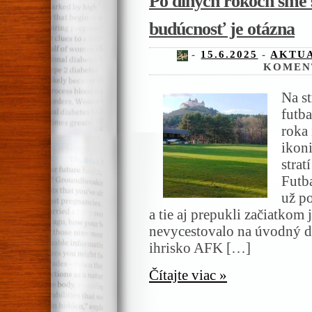
Po dlhých rokoch sme s
budúcnosť je otázna
-
15.6.2025
-
AKTU
KOMEN
Na s
futb
roka 
ikon
strat
Futb
už p
a tie aj prepukli začiatkom
nevycestovalo na úvodný due
ihrisko AFK […]
Čítajte viac »