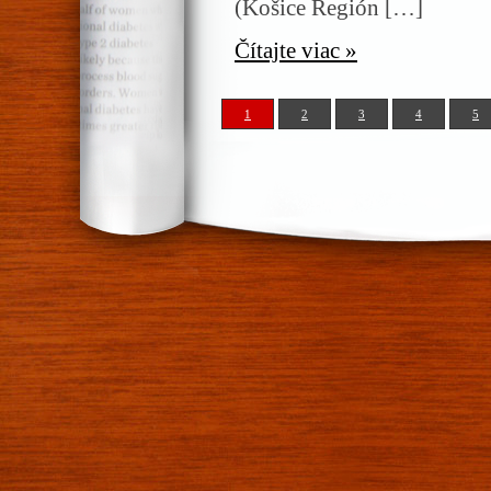
(Košice Región […]
Čítajte viac »
1
2
3
4
5