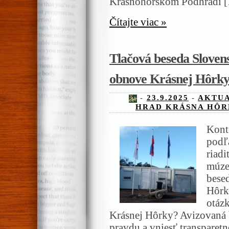
Krásnohorskom Podhradí 
Čítajte viac »
Tlačová beseda Slove
obnove Krásnej Hôrk
-
23.9.2025
-
AKTUA
HRAD KRÁSNA HÔR
Konte
podľ
riad
múze
bese
Hôrka
otáz
Krásnej Hôrky? Avizovaná 
pravdu a vniesť transparet