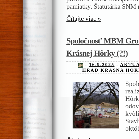
pamiatky. Štatutárka SNM
Čítajte viac »
Spoločnosť MBM Group
Krásnej Hôrky (?!)
-
16.9.2025
-
AKTUA
HRAD KRÁSNA HÔR
Spol
real
Hôrky
odov
kvôl
Stav
októ