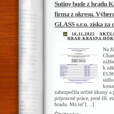
Sutiny bude z hradu 
firma z okresu. Výhe
GLASS s.r.o. získa za di
-
16.11.2025
-
AKTU
HRAD KRÁSNA HÔR
Na ž
Chan
nižši
k zák
EURO
sídl
kona
zabezpečila určité úkony a p
prípravné práce, pred III. 
hradu. Má ísť […]