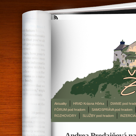
Aktuality
HRAD Krásna Hôrka
DIANIE pod hra
FÓRUM pod hradom
SAMOSPRÁVA pod hradom
ROZHOVORY
SLUŽBY pod hradom
INZERCIA
Andrea Predajňová na