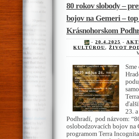
80 rokov slobody – pre
bojov na Gemeri – top
Krásnohorskom Podhr
-
20.4.2025
-
AKT
KULTÚROU
,
ŽIVOT PO
Sme 
Hrad
podu
samo
Terra
ďalš
23. 
Podhradí, pod názvom: “80
oslobodzovacích bojov na 
programom Terra Incognita