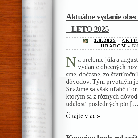
Aktuálne vydanie obe
– LETO 2025
-
3.8.2025
-
AKTU
HRADOM
-
K
N
a prelome júla a augus
vydanie obecných nov
sme, dočasne, zo štvrťroční
dôvodov. Tým prvotným je š
Snažíme sa však uľahčiť onl
ktorým sa z rôznych dôvodo
udalostí posledných pár […
Čítajte viac »
Kemping bude rekonštr