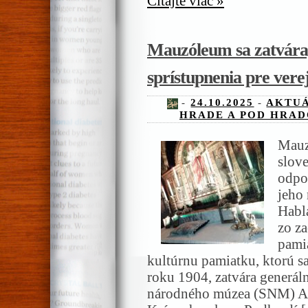
Čítajte viac »
Mauzóleum sa zatvára,
sprístupnenia pre vere
-
24.10.2025
-
AKTUÁ
HRADE A POD HRA
Mauz
slov
odpo
jeho
Habl
zo za
pami
kultúrnu pamiatku, ktorú sa
roku 1904, zatvára generál
národného múzea (SNM) An