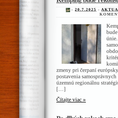
-
20.7.2025
-
AKTUA
KOMEN
Kemp
bude
únie
samo
obdo
krit
komis
zmeny pri čerpaní európsky
postavenia samosprávnych k
územnú regionálnu stratégi
[…]
Čítajte viac »