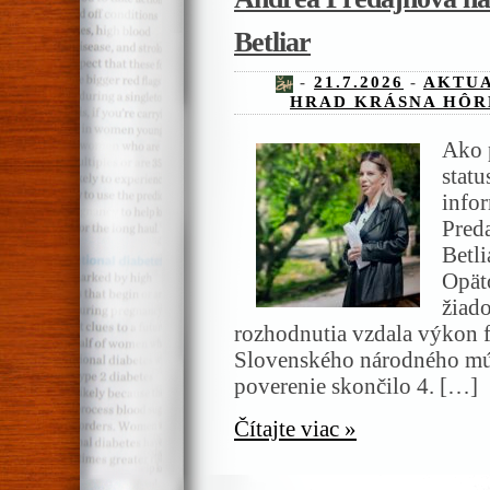
Betliar
-
21.7.2026
-
AKTUA
HRAD KRÁSNA HÔR
Ako 
statu
info
Pred
Betli
Opäto
žiado
rozhodnutia vzdala výkon f
Slovenského národného mú
poverenie skončilo 4. […]
Čítajte viac »