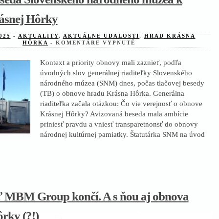
ásnej Hôrky
025
-
AKTUALITY
,
AKTUÁLNE UDALOSTI
,
HRAD KRÁSNA
NA
HÔRKA
-
KOMENTÁRE VYPNUTÉ
TLAČOVÁ
BESEDA
Kontext a priority obnovy mali zaznieť, podľa
SLOVENSKÉHO
NÁRODNÉHO
úvodných slov generálnej riaditeľky Slovenského
MÚZEA
národného múzea (SNM) dnes, počas tlačovej besedy
K
OBNOVE
(TB) o obnove hradu Krásna Hôrka. Generálna
KRÁSNEJ
riaditeľka začala otázkou: Čo vie verejnosť o obnove
HÔRKY
Krásnej Hôrky? Avizovaná beseda mala ambície
priniesť pravdu a vniesť transparetnonsť do obnovy
národnej kultúrnej pamiatky. Štatutárka SNM na úvod
ť MBM Group končí. A s ňou aj obnova
rky (?!)