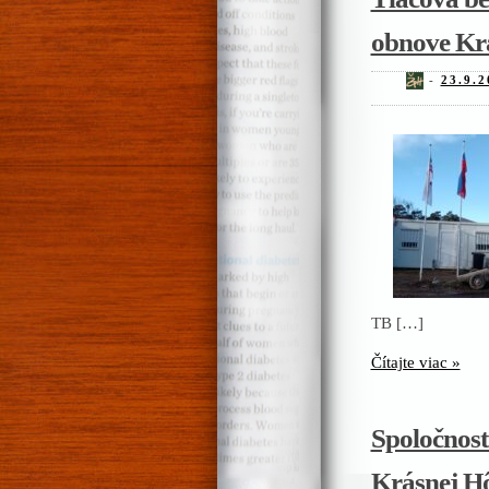
obnove Kr
-
23.9.2
TB […]
Čítajte viac »
Spoločnos
Krásnej Hô