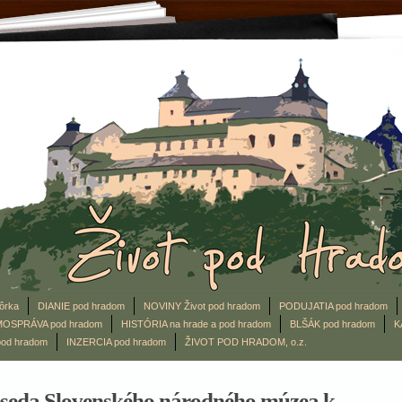
ôrka
DIANIE pod hradom
NOVINY Život pod hradom
PODUJATIA pod hradom
OSPRÁVA pod hradom
HISTÓRIA na hrade a pod hradom
BLŠÁK pod hradom
K
od hradom
INZERCIA pod hradom
ŽIVOT POD HRADOM, o.z.
eseda Slovenského národného múzea k