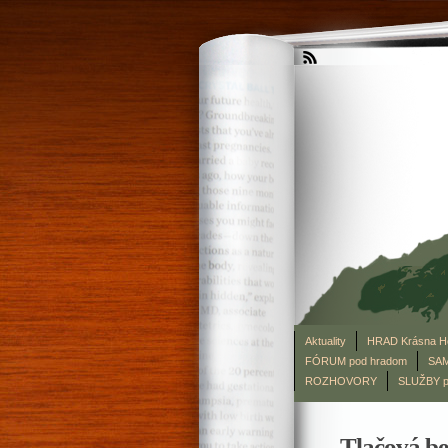
Aktuality
HRAD Krásna H
FÓRUM pod hradom
SAM
ROZHOVORY
SLUŽBY p
Tlačová b