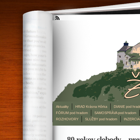
Aktuality
HRAD Krásna Hôrka
DIANIE pod hra
FÓRUM pod hradom
SAMOSPRÁVA pod hradom
ROZHOVORY
SLUŽBY pod hradom
INZERCIA
80 rokov slobody – pre