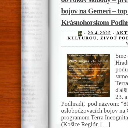
bojov na Gemeri – top
Krásnohorskom Podhr
-
20.4.2025
-
AKT
KULTÚROU
,
ŽIVOT PO
Sme 
Hrad
podu
samo
Terra
ďalš
23. 
Podhradí, pod názvom: “80
oslobodzovacích bojov na 
programom Terra Incognita
(Košice Región […]